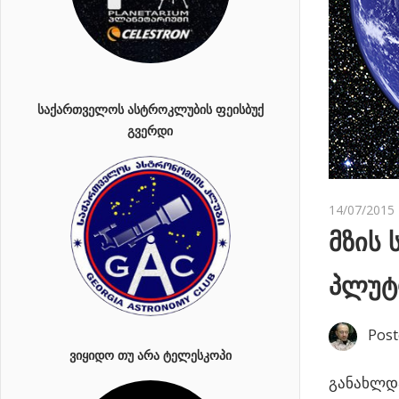
ᲡᲐᲥᲐᲠᲗᲕᲔᲚᲝᲡ ᲐᲡᲢᲠᲝᲙᲚᲣᲑᲘᲡ ᲤᲔᲘᲡᲑᲣᲥ
ᲒᲕᲔᲠᲓᲘ
14/07/2015
მზის 
პლუტ
Post
ᲕᲘᲧᲘᲓᲝ ᲗᲣ ᲐᲠᲐ ᲢᲔᲚᲔᲡᲙᲝᲞᲘ
განახლდა