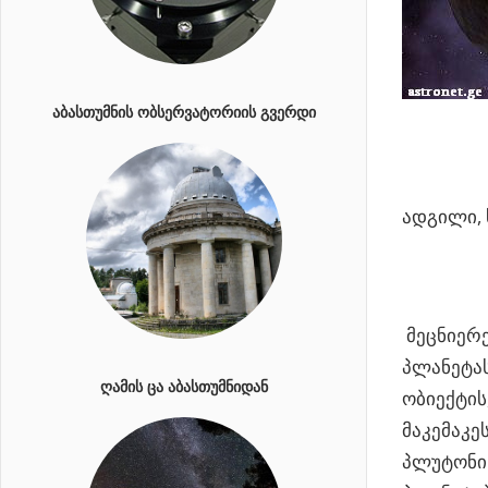
ᲐᲑᲐᲡᲗᲣᲛᲜᲘᲡ ᲝᲑᲡᲔᲠᲕᲐᲢᲝᲠᲘᲘᲡ ᲒᲕᲔᲠᲓᲘ
ადგილი, 
მეცნიერე
პლანეტას
ᲦᲐᲛᲘᲡ ᲪᲐ ᲐᲑᲐᲡᲗᲣᲛᲜᲘᲓᲐᲜ
ობიექტის
მაკემაკე
პლუტონის