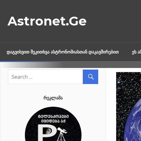
Skip
to
Astronet.Ge
content
ᲓᲐᲒᲕᲘᲡᲕᲘᲗ ᲨᲔᲙᲘᲗᲮᲕᲐ ᲐᲡᲢᲠᲝᲜᲝᲛᲘᲐᲡᲗᲐᲜ ᲓᲐᲙᲐᲕᲨᲘᲠᲔᲑᲘᲗ
ᲔᲡ 
ᲠᲔᲙᲚᲐᲛᲐ