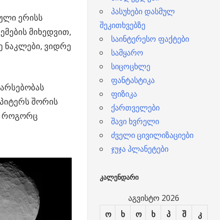
პასუხები დასმულ
ული ერისს
შეკითხვებზე
მების მიხედვით,
საინტერესო ფაქტები
ე ნაკლები, ვიდრე
სამყარო
სიცოცხლე
ფანტასტიკა
 არსებობას
ფიზიკა
უპიტერს შორის
ქართველები
, როგორც
შავი ხვრელი
ძველი ცივილიზაციები
ჯუჯა პლანეტები
ᲙᲐᲚᲔᲜᲓᲐᲠᲘ
აგვისტო 2026
ო
ხ
ო
ხ
პ
შ
კ