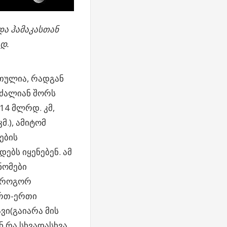
 და ჰამაკასთან
დ.
თულია, რადგან
 ძალიან შორს
14 მლრდ. კმ,
.),
ამიტომ
ების
ებს იყენებენ. ამ
ნომები
 როგორ
ერთ-ერთი
ი(გაიარა მის
ნ რა სხვადასხვა