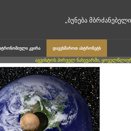
ᲐᲡᲢᲠᲝᲜᲝᲛᲘᲣᲚᲘ ᲙᲕᲘᲠᲐ
ᲓᲐᲕᲔᲮᲛᲐᲠᲝᲗ ᲐᲡᲢᲠᲝᲜᲔᲢᲡ