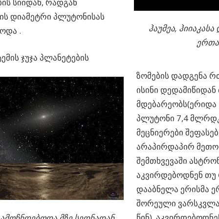
ის სიიდან, რადგან
ის დიამეტრი პლუტონისას
ჰაუმეა, ჰიიაკასა
ოდა .
ერთა
ტემის ჯუჯა პლანეტების
ზომების დადგენა რ
ისინი დედამიწიდან
მდებარეობს(ერიდა 
პლუტონი 7,4 მლრდკმ
მეცნიერები შეფასებ
არაპირდაპირ მეთოდ
შემთხვევაში ასტრო
აკვირდებოდნენ თუ
დააბნელა ერისმა 
შორეული ვარსკვლავ
წინ). აკვირდებოდნე
გამოჩნდებოდა მზე სედნადან.