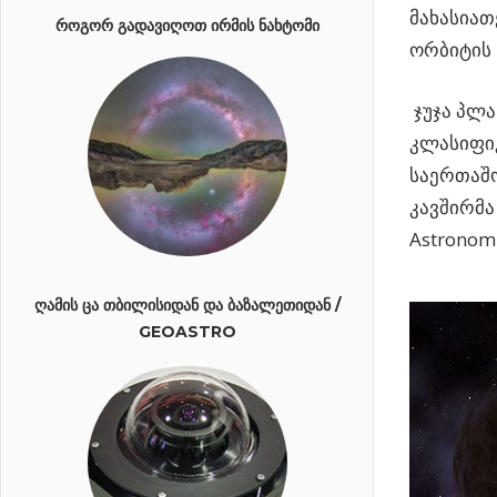
მახასიათ
ᲠᲝᲒᲝᲠ ᲒᲐᲓᲐᲕᲘᲦᲝᲗ ᲘᲠᲛᲘᲡ ᲜᲐᲮᲢᲝᲛᲘ
ორბიტის 
ჯუჯა პლა
კლასიფიკ
საერთაშ
კავშირმა 
Astronom
ᲦᲐᲛᲘᲡ ᲪᲐ ᲗᲑᲘᲚᲘᲡᲘᲓᲐᲜ ᲓᲐ ᲑᲐᲖᲐᲚᲔᲗᲘᲓᲐᲜ /
GEOASTRO