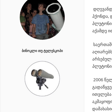
დღევანდ
ჰქონდა,
დ
პლუტონის
აქამდე 
საერთაშო
ᲑᲘᲜᲝᲙᲚᲘ ᲗᲣ ᲢᲔᲚᲔᲡᲙᲝᲞᲘ
აღიარებს
არსებულ
პლუტონი,
2006 წელ
გადაწყვ
ითვლება
აკმაყოფ
დამახას