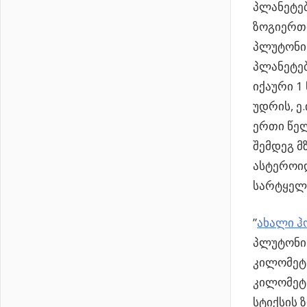
პლანეტებ
ზოგიერთი
პლუტონი
პლანეტებ
იქაური 1
უდრის, ე
ერთი წელ
შემდეგ მ
ასტეროიდ
სარტყელ
”
ახალი ჰ
პლუტონის
კილომეტრ
კილომეტრ
სტიქსის 