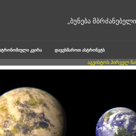
ᲐᲡᲢᲠᲝᲜᲝᲛᲘᲣᲚᲘ ᲙᲕᲘᲠᲐ
ᲓᲐᲕᲔᲮᲛᲐᲠᲝᲗ ᲐᲡᲢᲠᲝᲜᲔᲢᲡ