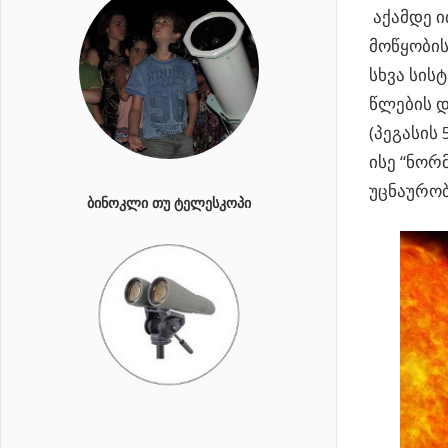
აქამდე ი
მოწყობის
სხვა სის
წლების დ
(პეგასის 
ისე “ნორ
უცნაურობ
ᲑᲘᲜᲝᲙᲚᲘ ᲗᲣ ᲢᲔᲚᲔᲡᲙᲝᲞᲘ