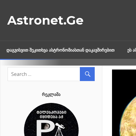
Skip
to
Astronet.Ge
content
ᲓᲐᲒᲕᲘᲡᲕᲘᲗ ᲨᲔᲙᲘᲗᲮᲕᲐ ᲐᲡᲢᲠᲝᲜᲝᲛᲘᲐᲡᲗᲐᲜ ᲓᲐᲙᲐᲕᲨᲘᲠᲔᲑᲘᲗ
ᲔᲡ 
ᲠᲔᲙᲚᲐᲛᲐ