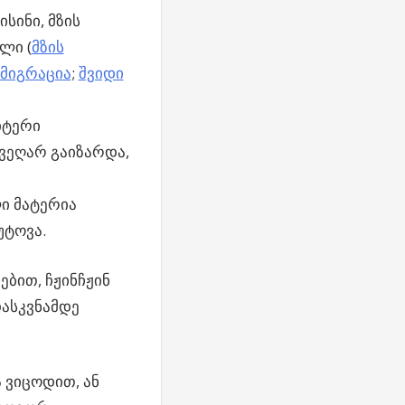
სინი, მზის
ლი (
მზის
 მიგრაცია
;
შვიდი
იტერი
 ვეღარ გაიზარდა,
ლი მატერია
უტოვა.
ბით, ჩჟინჩჟინ
დასკვნამდე
 ვიცოდით, ან