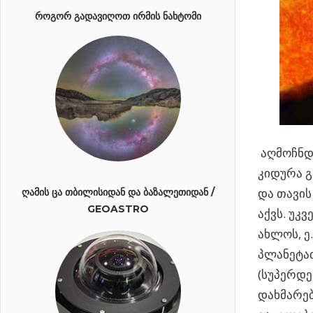
ᲠᲝᲒᲝᲠ ᲒᲐᲓᲐᲕᲘᲦᲝᲗ ᲘᲠᲛᲘᲡ ᲜᲐᲮᲢᲝᲛᲘ
აღმოჩნდა
კიდურა გ
და თავის
ᲦᲐᲛᲘᲡ ᲪᲐ ᲗᲑᲘᲚᲘᲡᲘᲓᲐᲜ ᲓᲐ ᲑᲐᲖᲐᲚᲔᲗᲘᲓᲐᲜ /
GEOASTRO
აქვს. უკ
ახლოს, ე.
პლანეტათ
(სუპერდე
დახმარებ