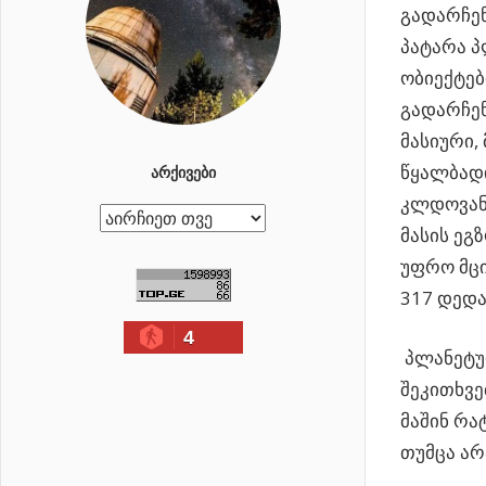
გადარჩენ
პატარა პ
ობიექტებ
გადარჩენ
მასიური,
წყალბადი
ᲐᲠᲥᲘᲕᲔᲑᲘ
კლდოვანი
ა
მასის ეგ
რ
უფრო მც
ქ
317 დედა
ი
4
ვ
პლანეტურ
ე
შეკითხვე
ბ
მაშინ რა
ი
თუმცა ა