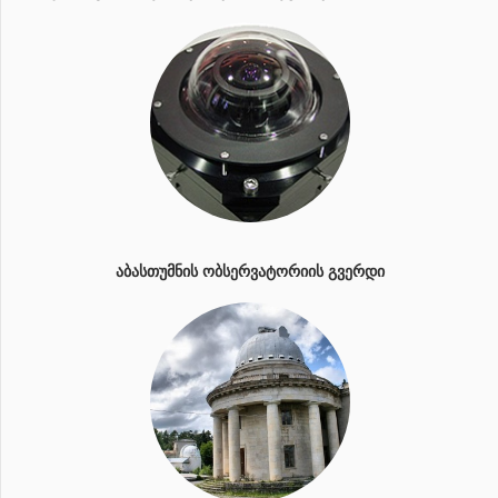
ᲐᲑᲐᲡᲗᲣᲛᲜᲘᲡ ᲝᲑᲡᲔᲠᲕᲐᲢᲝᲠᲘᲘᲡ ᲒᲕᲔᲠᲓᲘ