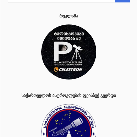
ᲠᲔᲙᲚᲐᲛᲐ
ᲡᲐᲥᲐᲠᲗᲕᲔᲚᲝᲡ ᲐᲡᲢᲠᲝᲙᲚᲣᲑᲘᲡ ᲤᲔᲘᲡᲑᲣᲥ ᲒᲕᲔᲠᲓᲘ