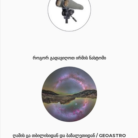
ᲠᲝᲒᲝᲠ ᲒᲐᲓᲐᲕᲘᲦᲝᲗ ᲘᲠᲛᲘᲡ ᲜᲐᲮᲢᲝᲛᲘ
ᲦᲐᲛᲘᲡ ᲪᲐ ᲗᲑᲘᲚᲘᲡᲘᲓᲐᲜ ᲓᲐ ᲑᲐᲖᲐᲚᲔᲗᲘᲓᲐᲜ / GEOASTRO