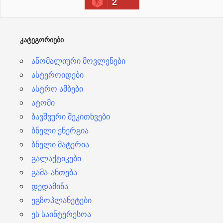
2
ვ
ე
ბ
ᲙᲐᲢᲔᲒᲝᲠᲘᲔᲑᲘ
ი
ანომალიური მოვლენები
ასტეროიდები
ასტრო ამბები
ატომი
ბავშვური შეკითხვები
ბნელი ენერგია
ბნელი მატერია
გალაქტიკები
გამა-ანთება
დედამიწა
ეგზოპლანეტები
ეს საინტერესოა