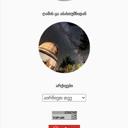
ᲦᲐᲛᲘᲡ ᲪᲐ ᲐᲑᲐᲡᲗᲣᲛᲜᲘᲓᲐᲜ
ᲐᲠᲥᲘᲕᲔᲑᲘ
ა
რ
ქ
ი