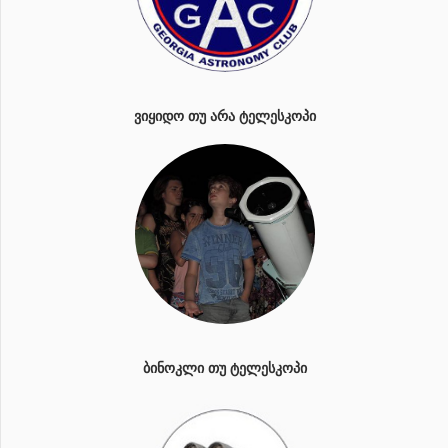
ᲕᲘᲧᲘᲓᲝ ᲗᲣ ᲐᲠᲐ ᲢᲔᲚᲔᲡᲙᲝᲞᲘ
ᲑᲘᲜᲝᲙᲚᲘ ᲗᲣ ᲢᲔᲚᲔᲡᲙᲝᲞᲘ