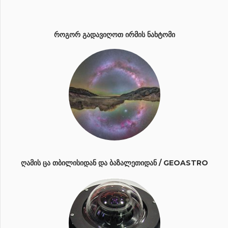
ᲠᲝᲒᲝᲠ ᲒᲐᲓᲐᲕᲘᲦᲝᲗ ᲘᲠᲛᲘᲡ ᲜᲐᲮᲢᲝᲛᲘ
ᲦᲐᲛᲘᲡ ᲪᲐ ᲗᲑᲘᲚᲘᲡᲘᲓᲐᲜ ᲓᲐ ᲑᲐᲖᲐᲚᲔᲗᲘᲓᲐᲜ / GEOASTRO