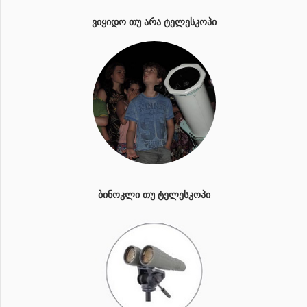
ᲕᲘᲧᲘᲓᲝ ᲗᲣ ᲐᲠᲐ ᲢᲔᲚᲔᲡᲙᲝᲞᲘ
ᲑᲘᲜᲝᲙᲚᲘ ᲗᲣ ᲢᲔᲚᲔᲡᲙᲝᲞᲘ