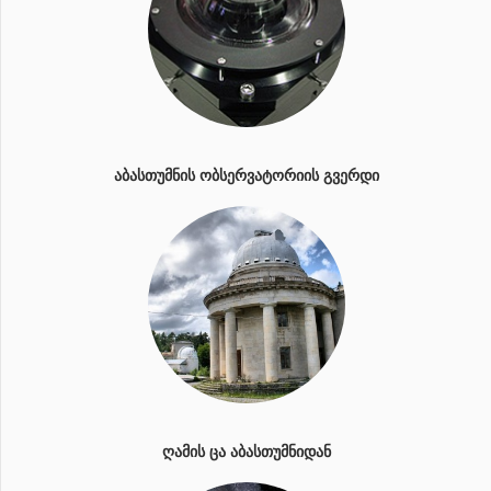
ᲐᲑᲐᲡᲗᲣᲛᲜᲘᲡ ᲝᲑᲡᲔᲠᲕᲐᲢᲝᲠᲘᲘᲡ ᲒᲕᲔᲠᲓᲘ
ᲦᲐᲛᲘᲡ ᲪᲐ ᲐᲑᲐᲡᲗᲣᲛᲜᲘᲓᲐᲜ