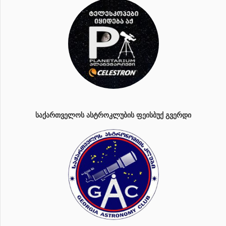
ᲡᲐᲥᲐᲠᲗᲕᲔᲚᲝᲡ ᲐᲡᲢᲠᲝᲙᲚᲣᲑᲘᲡ ᲤᲔᲘᲡᲑᲣᲥ ᲒᲕᲔᲠᲓᲘ