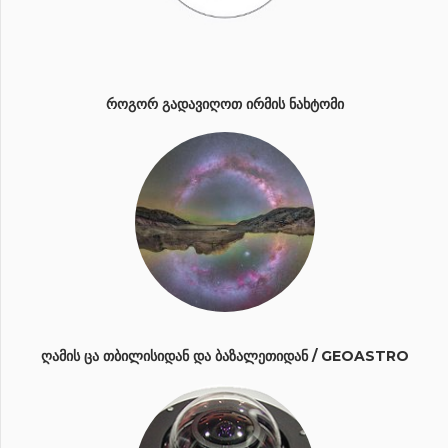
ᲠᲝᲒᲝᲠ ᲒᲐᲓᲐᲕᲘᲦᲝᲗ ᲘᲠᲛᲘᲡ ᲜᲐᲮᲢᲝᲛᲘ
ᲦᲐᲛᲘᲡ ᲪᲐ ᲗᲑᲘᲚᲘᲡᲘᲓᲐᲜ ᲓᲐ ᲑᲐᲖᲐᲚᲔᲗᲘᲓᲐᲜ / GEOASTRO