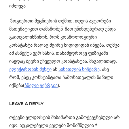
იძლევა.
ზოგიერთი მეცნიერის თქმით, იდეის ავტორები
მათემატიკით თამაშობენ. მათ უწინდებურად უნდა
გაითვალისწინონ, რომ კოსმოლოგიური
კონსტანტა რაღაც მცირე სიდიდიდან იწყება, თუმცა
ამ ასპექტს ვერ ხსნის. თანამედროვე ფიზიკაში
ისედაც ბევრი უჩვეულო კონსტანტაა, მაგალითად,
ელექტრონის მუხტი
ან
სინათლის სიჩქარე
, ასე
რომ, ესეც კონსტანტათა ჩამონათვალის ნაწილი
იქნება(
ბნელი ეენრგია
).
Previous
ისევ სწრაფი
LEAVE A REPLY
პოსტის
რადიოანთებები
Post:
ა და
თქვენი ელფოსტის მისამართი გამოქვეყნებული არ
ნავიგაცია
ის
იყო.
აუცილებელი ველები მონიშნულია
*