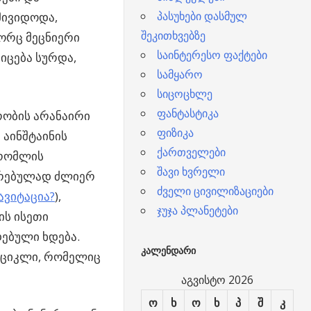
პასუხები დასმულ
მივიდოდა,
შეკითხვებზე
გორც მეცნიერი
საინტერესო ფაქტები
იცება სურდა,
სამყარო
სიცოცხლე
ფანტასტიკა
რობის არანაირი
ფიზიკა
 აინშტაინის
ქართველები
 რომლის
შავი ხვრელი
უთრებულად ძლიერ
ძველი ცივილიზაციები
ავიტაცია?
),
ჯუჯა პლანეტები
ის ისეთი
ებული ხდება.
ᲙᲐᲚᲔᲜᲓᲐᲠᲘ
– ციკლი, რომელიც
აგვისტო 2026
ო
ხ
ო
ხ
პ
შ
კ