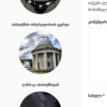
გროვა და
თქვენი ელ
ნავიგა
კომეტა
მონიშნულ
საიდინგ
კომენტარ
სპრინგი
ᲐᲑᲐᲡᲗᲣᲛᲜᲘᲡ ᲝᲑᲡᲔᲠᲕᲐᲢᲝᲠᲘᲘᲡ ᲒᲕᲔᲠᲓᲘ
Next
ვარსკვლავებიანი
Post:
ცა
მშვილდოსანში
ᲦᲐᲛᲘᲡ ᲪᲐ ᲐᲑᲐᲡᲗᲣᲛᲜᲘᲓᲐᲜ
სახელი
*