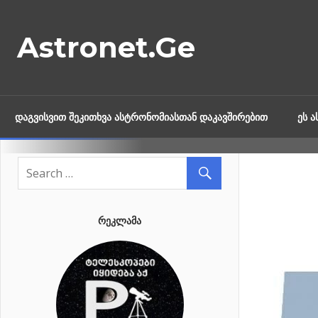
Skip
to
Astronet.Ge
content
ᲓᲐᲒᲕᲘᲡᲕᲘᲗ ᲨᲔᲙᲘᲗᲮᲕᲐ ᲐᲡᲢᲠᲝᲜᲝᲛᲘᲐᲡᲗᲐᲜ ᲓᲐᲙᲐᲕᲨᲘᲠᲔᲑᲘᲗ
ᲔᲡ 
ᲠᲔᲙᲚᲐᲛᲐ