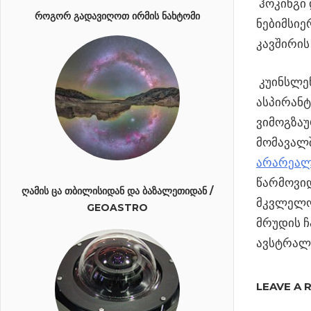
ჰოკინგი 
ᲠᲝᲒᲝᲠ ᲒᲐᲓᲐᲕᲘᲦᲝᲗ ᲘᲠᲛᲘᲡ ᲜᲐᲮᲢᲝᲛᲘ
ნებიმსიე
კავშირის
კუინსლენ
ასპირანტ
ვიმოგზაუ
მომავალშ
არარეალო
წარმოვიდ
ᲦᲐᲛᲘᲡ ᲪᲐ ᲗᲑᲘᲚᲘᲡᲘᲓᲐᲜ ᲓᲐ ᲑᲐᲖᲐᲚᲔᲗᲘᲓᲐᲜ /
მკვლელობ
GEOASTRO
მრუდის ჩ
ავსტრალ
Previous
LEAVE A 
პოსტი
ღრუბელი,
Post: