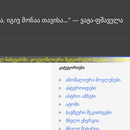
ᲙᲐᲢᲔᲒᲝᲠᲘᲔᲑᲘ
ანომალიური მოვლენები
ასტეროიდები
ასტრო ამბები
ატომი
ბავშვური შეკითხვები
ბნელი ენერგია
ბნელი მატერია