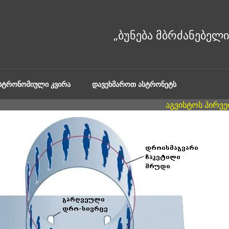
ᲐᲡᲢᲠᲝᲜᲝᲛᲘᲣᲚᲘ ᲙᲕᲘᲠᲐ
ᲓᲐᲕᲔᲮᲛᲐᲠᲝᲗ ᲐᲡᲢᲠᲝᲜᲔᲢᲡ