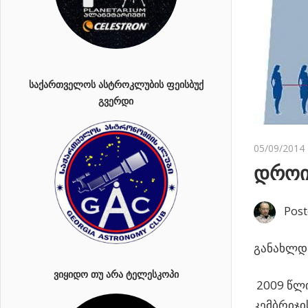
ᲡᲐᲥᲐᲠᲗᲕᲔᲚᲝᲡ ᲐᲡᲢᲠᲝᲙᲚᲣᲑᲘᲡ ᲤᲔᲘᲡᲑᲣᲥ
ᲒᲕᲔᲠᲓᲘ
05/09/2014
დროი
Post
განახლდა
ᲕᲘᲧᲘᲓᲝ ᲗᲣ ᲐᲠᲐ ᲢᲔᲚᲔᲡᲙᲝᲞᲘ
2009 წლი
კემბრიჯი