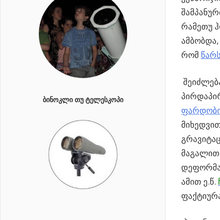
შამპანურ
რამეთუ ჰ
ამბობდა,
რომ
წარ
შეიძლება
პირდაპირ
ᲑᲘᲜᲝᲙᲚᲘ ᲗᲣ ᲢᲔᲚᲔᲡᲙᲝᲞᲘ
ფარდობი
მიხედვით
გრავიტაც
მაგალით
დეფორმაც
ამით ე.წ.
ფაქტიურა