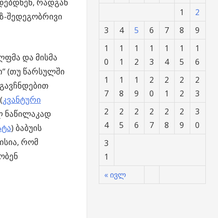
დებდნენ, რადგან
1
2
ეზ-შედეგობრივი
3
4
5
6
7
8
9
1
1
1
1
1
1
1
ლფმა და მისმა
0
1
2
3
4
5
6
ი” (თუ წარსულში
1
1
1
2
2
2
2
 გავჩნდებით
7
8
9
0
1
2
3
(
კვანტური
2
2
2
2
2
2
3
ლ ნაწილაკად
4
5
6
7
8
9
0
ატა
) ბაბუის
ისია, რომ
3
ბობენ
1
« ივლ