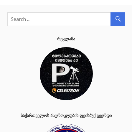
ᲠᲔᲙᲚᲐᲛᲐ
ᲡᲐᲥᲐᲠᲗᲕᲔᲚᲝᲡ ᲐᲡᲢᲠᲝᲙᲚᲣᲑᲘᲡ ᲤᲔᲘᲡᲑᲣᲥ ᲒᲕᲔᲠᲓᲘ