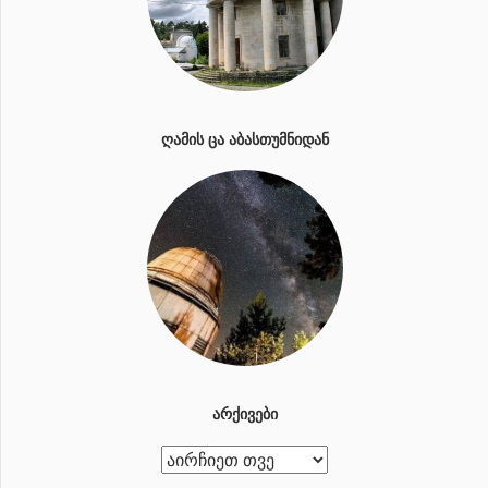
ᲦᲐᲛᲘᲡ ᲪᲐ ᲐᲑᲐᲡᲗᲣᲛᲜᲘᲓᲐᲜ
ᲐᲠᲥᲘᲕᲔᲑᲘ
ა