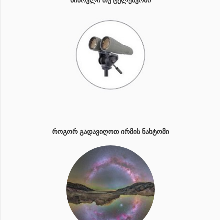
ᲠᲝᲒᲝᲠ ᲒᲐᲓᲐᲕᲘᲦᲝᲗ ᲘᲠᲛᲘᲡ ᲜᲐᲮᲢᲝᲛᲘ