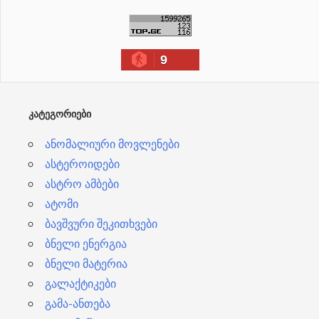
რ
ქ
ი
9
ვ
ე
ბ
ᲙᲐᲢᲔᲒᲝᲠᲘᲔᲑᲘ
ი
ანომალიური მოვლენები
ასტეროიდები
ასტრო ამბები
ატომი
ბავშვური შეკითხვები
ბნელი ენერგია
ბნელი მატერია
გალაქტიკები
გამა-ანთება