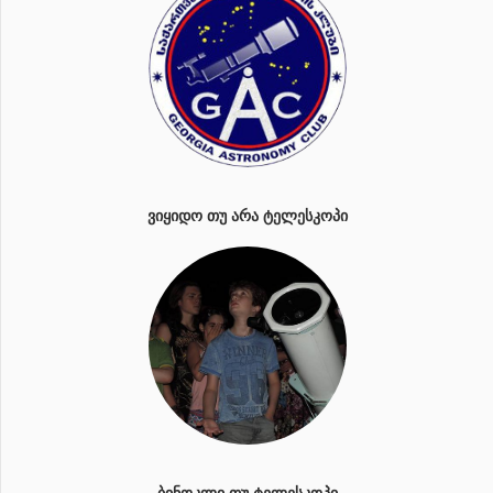
ᲕᲘᲧᲘᲓᲝ ᲗᲣ ᲐᲠᲐ ᲢᲔᲚᲔᲡᲙᲝᲞᲘ
ᲑᲘᲜᲝᲙᲚᲘ ᲗᲣ ᲢᲔᲚᲔᲡᲙᲝᲞᲘ