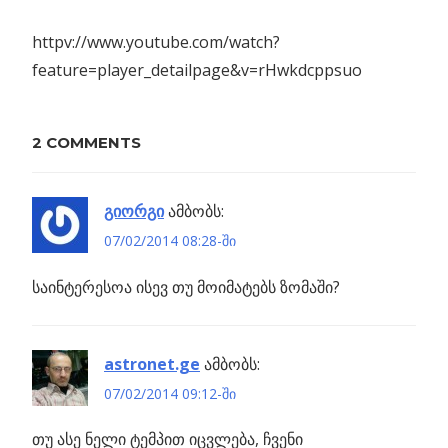
httpv://www.youtube.com/watch?
feature=player_detailpage&v=rHwkdcppsuo
Previous
იტოკავას თავისი
2 COMMENTS
პოსტის
არაერთგვაროვნება
Post:
აბრუნებს
ნავიგაცია
ბა
გიორგი
ამბობს:
07/02/2014 08:28-ში
ზმი:
საინტერესოა ისევ თუ მოიმატებს ზომაში?
ლი
astronet.ge
ამბობს:
07/02/2014 09:12-ში
თუ ასე ნელი ტემპით იცვლება, ჩვენი