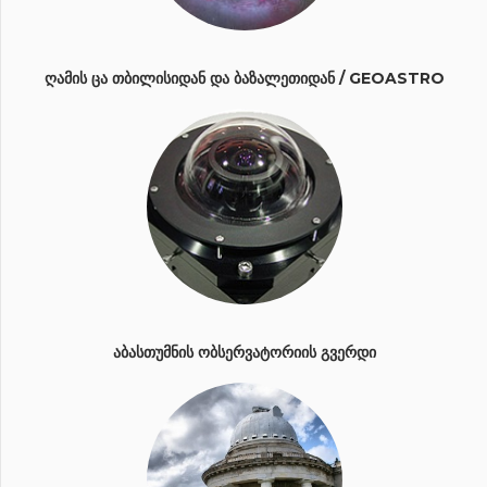
ᲦᲐᲛᲘᲡ ᲪᲐ ᲗᲑᲘᲚᲘᲡᲘᲓᲐᲜ ᲓᲐ ᲑᲐᲖᲐᲚᲔᲗᲘᲓᲐᲜ / GEOASTRO
ᲐᲑᲐᲡᲗᲣᲛᲜᲘᲡ ᲝᲑᲡᲔᲠᲕᲐᲢᲝᲠᲘᲘᲡ ᲒᲕᲔᲠᲓᲘ