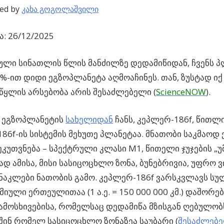
ed by
კახა გოგოლაშვილი
: 26/12/2025
ული სინათლის წლის მანძილზე დედამიწიდან, ჩვენს 
%-ით დიდი ეგზოპლანეტა აღმოაჩინეს.
თან, ზუსტად იქ
წყლის არსებობა არის შესაძლებელი (
ScienceNOW
).
ეგზოპლანეტის
სახელიდან
ჩანს, კეპლერ-186f, წითლი
86f-ის სისტემის მეხუთე პლანეტაა. მნათობი საკმაოდ
იეკუთვნება – სპექტრული კლასი M1, წითელი ჯუჯების „
ად ამისა, მისი სასიცოცხლო ზონა, ბუნებრივია, უფრო 
 ნაკლები ნათობის გამო. კეპლერ-186f ვარსკვლავს სუ
იული ერთეულითაა (1 ა.ე. = 150 000 000 კმ.) დაშორე
გამოსხივებისა, რომელსაც დედამიწა მზისგან ღებულო
აშინ რომელ სასიცოცხლო ზონაზეა საუბარი (
შესაძლებე