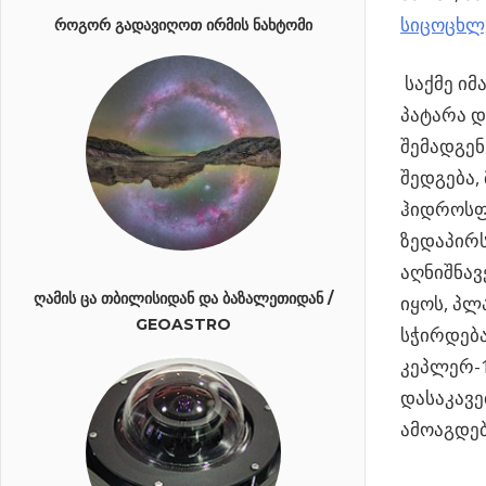
სიცოცხლ
ᲠᲝᲒᲝᲠ ᲒᲐᲓᲐᲕᲘᲦᲝᲗ ᲘᲠᲛᲘᲡ ᲜᲐᲮᲢᲝᲛᲘ
საქმე იმ
პატარა და
შემადგენ
შედგება, 
ჰიდროსფე
ზედაპირს
აღნიშნავ
ᲦᲐᲛᲘᲡ ᲪᲐ ᲗᲑᲘᲚᲘᲡᲘᲓᲐᲜ ᲓᲐ ᲑᲐᲖᲐᲚᲔᲗᲘᲓᲐᲜ /
იყოს, პლ
GEOASTRO
სჭირდება
კეპლერ-1
დასაკავე
ამოაგდე