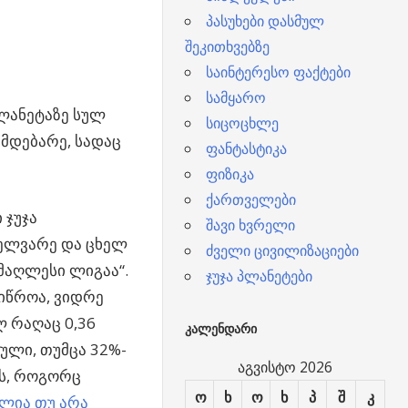
პასუხები დასმულ
შეკითხვებზე
საინტერესო ფაქტები
სამყარო
პლანეტაზე სულ
სიცოცხლე
 მდებარე, სადაც
ფანტასტიკა
ფიზიკა
ქართველები
 ჯუჯა
შავი ხვრელი
 ელვარე და ცხელ
ძველი ცივილიზაციები
უმაღლესი ლიგაა“.
ჯუჯა პლანეტები
ვიწროა, ვიდრე
ლ რაღაც 0,36
ᲙᲐᲚᲔᲜᲓᲐᲠᲘ
ბული, თუმცა 32%-
აგვისტო 2026
ბს, როგორც
ო
ხ
ო
ხ
პ
შ
კ
ლია თუ არა