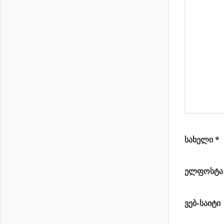
Post:
დაბნელებისას
ელვარება
იზრდება…
სახელი
*
ელფოსტ
ვებ-საიტი