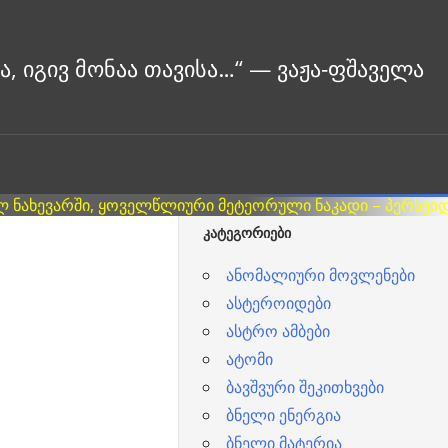
ᲙᲐᲢᲔᲒᲝᲠᲘᲔᲑᲘ
ანომალიური მოვლენები
ასტეროიდები
ასტრო ამბები
ატომი
ბავშვური შეკითხვები
ბნელი ენერგია
ბნელი მატერია