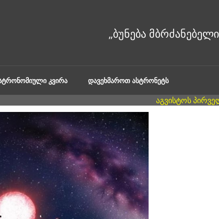
ᲐᲡᲢᲠᲝᲜᲝᲛᲘᲣᲚᲘ ᲙᲕᲘᲠᲐ
ᲓᲐᲕᲔᲮᲛᲐᲠᲝᲗ ᲐᲡᲢᲠᲝᲜᲔᲢᲡ