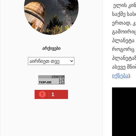
ელის კინ
საქმე სა
ერთად, კ
გამოირიც
პლანეტა 
როგორც 
ᲐᲠᲥᲘᲕᲔᲑᲘ
პლანეტაზ
ა
ასევე მნ
რ
იქნება
).
ქ
ი
1
ვ
ე
ბ
ი