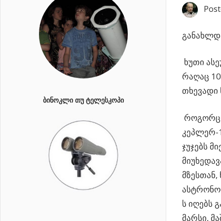
Post
განახლდა
ხუთი ასე
რაღაც 10
თხევადი 
ᲑᲘᲜᲝᲙᲚᲘ ᲗᲣ ᲢᲔᲚᲔᲡᲙᲝᲞᲘ
როგორც 
კეპლერ-1
ჯუჯებს მ
მიუხედავ
მზესთან,
ასტრონომ
ს იღებს 
მარსი, მ