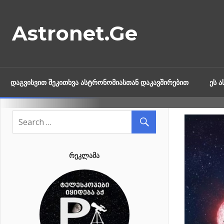
Skip
to
Astronet.Ge
content
ᲓᲐᲒᲕᲘᲡᲕᲘᲗ ᲨᲔᲙᲘᲗᲮᲕᲐ ᲐᲡᲢᲠᲝᲜᲝᲛᲘᲐᲡᲗᲐᲜ ᲓᲐᲙᲐᲕᲨᲘᲠᲔᲑᲘᲗ
ᲔᲡ 
ᲠᲔᲙᲚᲐᲛᲐ