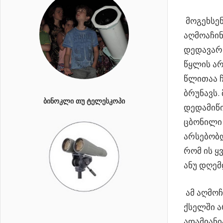
მოგეხსენ
აღმოაჩინ
დედავარს
წყლის არ
წლითაა ჩ
ბრუნავს.
ᲑᲘᲜᲝᲙᲚᲘ ᲗᲣ ᲢᲔᲚᲔᲡᲙᲝᲞᲘ
დედამიწი
ცბონილი 
არსებობდ
რომ ის ყ
ანუ დღემ
ამ აღმოჩ
ქსელში ა
ადამიანი