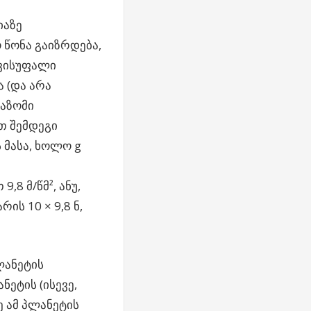
იაზე
 წონა გაიზრდება,
ავისუფალი
ა (და არა
საზომი
თ შემდეგი
 მასა, ხოლო g
8 მ/წმ², ანუ,
ის 10 × 9,8 ნ,
ლანეტის
ნეტის (ისევე,
 ამ პლანეტის