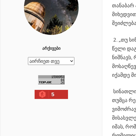
თანაბარ 
მიხედვით
შეიძლება
2. „თუ ს
წელი დაგ
ᲐᲠᲥᲘᲕᲔᲑᲘ
ნიშნავს,
ა
მოსაღწევ
რ
იქამდე მ
ქ
ი
სინათლის
5
ვ
თუმცა რე
ე
ვიმოძრავე
ბ
მისასვლე
ი
იმას, რო
რომელიც 