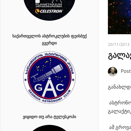
ᲡᲐᲥᲐᲠᲗᲕᲔᲚᲝᲡ ᲐᲡᲢᲠᲝᲙᲚᲣᲑᲘᲡ ᲤᲔᲘᲡᲑᲣᲥ
ᲒᲕᲔᲠᲓᲘ
20/11/2013
გალა
Post
განახლდა
ასტრონო
გალაქტიკ
ᲕᲘᲧᲘᲓᲝ ᲗᲣ ᲐᲠᲐ ᲢᲔᲚᲔᲡᲙᲝᲞᲘ
ამ გროვა