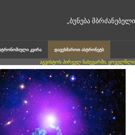
ᲐᲡᲢᲠᲝᲜᲝᲛᲘᲣᲚᲘ ᲙᲕᲘᲠᲐ
ᲓᲐᲕᲔᲮᲛᲐᲠᲝᲗ ᲐᲡᲢᲠᲝᲜᲔᲢᲡ