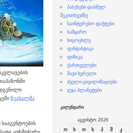
პასუხები დასმულ
შეკითხვებზე
საინტერესო ფაქტები
სამყარო
სიცოცხლე
ფანტასტიკა
ფიზიკა
ქართველები
სკვლავების
შავი ხვრელი
დიაპაზონში
ძველი ცივილიზაციები
ოდგენილი.
ჯუჯა პლანეტები
ცეში
ზეახალმა
ᲙᲐᲚᲔᲜᲓᲐᲠᲘ
აგვისტო 2026
 სააგენტოების
ო
ხ
ო
ხ
პ
შ
კ
არატი კოსმოსური