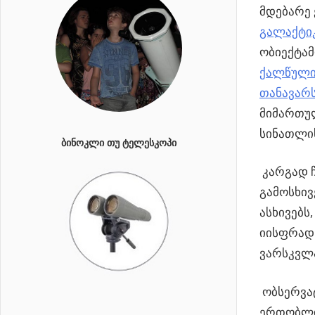
მდებარე
გალაქტი
ობიექტამ
ქალწული
თანავარ
მიმართუ
სინათლის
ᲑᲘᲜᲝᲙᲚᲘ ᲗᲣ ᲢᲔᲚᲔᲡᲙᲝᲞᲘ
კარგად ჩ
გამოსხივ
ასხივებს
იისფრად 
ვარსკვლა
ობსერვატ
ერთობლივ