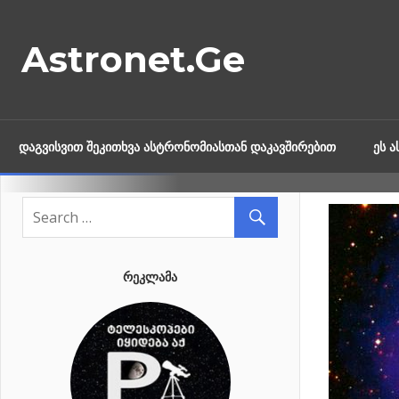
Skip
to
Astronet.Ge
content
ᲓᲐᲒᲕᲘᲡᲕᲘᲗ ᲨᲔᲙᲘᲗᲮᲕᲐ ᲐᲡᲢᲠᲝᲜᲝᲛᲘᲐᲡᲗᲐᲜ ᲓᲐᲙᲐᲕᲨᲘᲠᲔᲑᲘᲗ
ᲔᲡ 
ᲠᲔᲙᲚᲐᲛᲐ