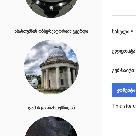
სახელი
*
ᲐᲑᲐᲡᲗᲣᲛᲜᲘᲡ ᲝᲑᲡᲔᲠᲕᲐᲢᲝᲠᲘᲘᲡ ᲒᲕᲔᲠᲓᲘ
ელფოსტ
ვებ-საიტი
This site 
ᲦᲐᲛᲘᲡ ᲪᲐ ᲐᲑᲐᲡᲗᲣᲛᲜᲘᲓᲐᲜ