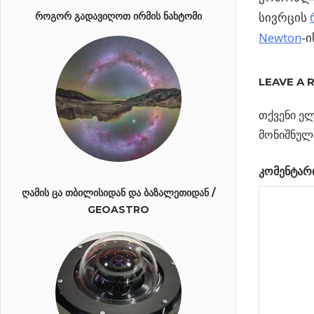
სივრცის
ᲠᲝᲒᲝᲠ ᲒᲐᲓᲐᲕᲘᲦᲝᲗ ᲘᲠᲛᲘᲡ ᲜᲐᲮᲢᲝᲛᲘ
Newton
-ი
Previous
როგორ
LEAVE A 
პოსტი
მოქმედებ
Post:
უწონობა
თქვენი ელ
ნავიგა
ასტრონავ
მონიშნულ
Next
გალაქტიკის
კომენტარ
Post:
ასაკის
ყავისფერი
ᲦᲐᲛᲘᲡ ᲪᲐ ᲗᲑᲘᲚᲘᲡᲘᲓᲐᲜ ᲓᲐ ᲑᲐᲖᲐᲚᲔᲗᲘᲓᲐᲜ /
GEOASTRO
ჯუჯები