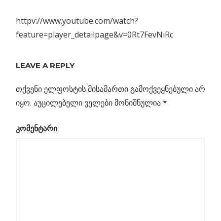
httpv://www.youtube.com/watch?
feature=player_detailpage&v=0Rt7FevNiRc
Previous
მზის
LEAVE A REPLY
პოსტის
ჩასვლა
Post:
მარსზე
თქვენი ელფოსტის მისამართი გამოქვეყნებული არ
ნავიგაცია
ს
იყო.
აუცილებელი ველები მონიშნულია
*
კომენტარი
ლი
ობა