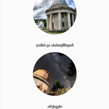
ᲦᲐᲛᲘᲡ ᲪᲐ ᲐᲑᲐᲡᲗᲣᲛᲜᲘᲓᲐᲜ
ᲐᲠᲥᲘᲕᲔᲑᲘ