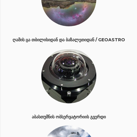
ᲦᲐᲛᲘᲡ ᲪᲐ ᲗᲑᲘᲚᲘᲡᲘᲓᲐᲜ ᲓᲐ ᲑᲐᲖᲐᲚᲔᲗᲘᲓᲐᲜ / GEOASTRO
ᲐᲑᲐᲡᲗᲣᲛᲜᲘᲡ ᲝᲑᲡᲔᲠᲕᲐᲢᲝᲠᲘᲘᲡ ᲒᲕᲔᲠᲓᲘ