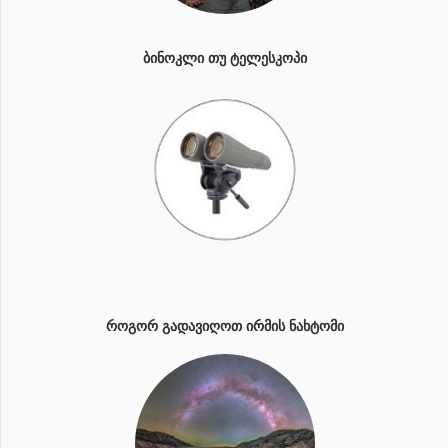
ᲑᲘᲜᲝᲙᲚᲘ ᲗᲣ ᲢᲔᲚᲔᲡᲙᲝᲞᲘ
ᲠᲝᲒᲝᲠ ᲒᲐᲓᲐᲕᲘᲦᲝᲗ ᲘᲠᲛᲘᲡ ᲜᲐᲮᲢᲝᲛᲘ