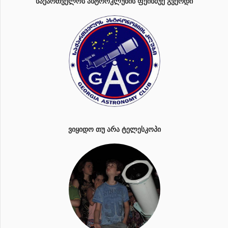
ᲡᲐᲥᲐᲠᲗᲕᲔᲚᲝᲡ ᲐᲡᲢᲠᲝᲙᲚᲣᲑᲘᲡ ᲤᲔᲘᲡᲑᲣᲥ ᲒᲕᲔᲠᲓᲘ
ᲕᲘᲧᲘᲓᲝ ᲗᲣ ᲐᲠᲐ ᲢᲔᲚᲔᲡᲙᲝᲞᲘ